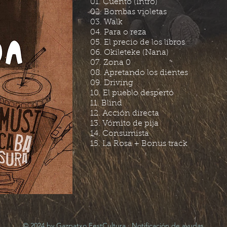
01. Cuento (Intro)
02. Bombas violetas
03. Walk
04. Para o reza
05. El precio de los libros
06. Okileteke (Nana)
07. Zona 0
08. Apretando los dientes
09. Driving
10. El pueblo despertó
11. Blind
12. Acción directa
13. Vómito de pija
14. Consumista
15. La Rosa + Bonus track
© 2024 by Gazpatxo FestCultura ·
Notificación de ayudas