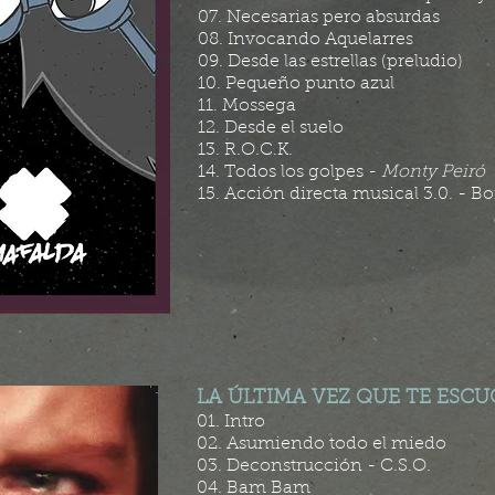
07. Necesarias pero absurdas
08. Invocando Aquelarres
09. Desde las estrellas (preludio)
10. Pequeño punto azul
11. Mossega
12. Desde el suelo
13. R.O.C.K.
14. Todos los golpes -
Monty Peiró
15. Acción directa musical 3.0. - B
LA ÚLTIMA VEZ QUE TE ESCUC
01. Intro
02. Asumiendo todo el miedo
03. Deconstrucción - C.S.O.
04. Bam Bam