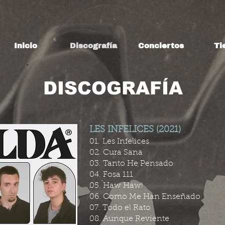
Inicio
Discografía
Conciertos
Ti
DISCOGRAFÍA
LES INFELICES (2021)
01.
Les Infelices
02. Cura Sana
03. Tanto He Pensado
04. Fosa 111
05. Haw Haw!
06. Como Me Han Enseñado
07. Todo el Rato
08. Aunque Reviente