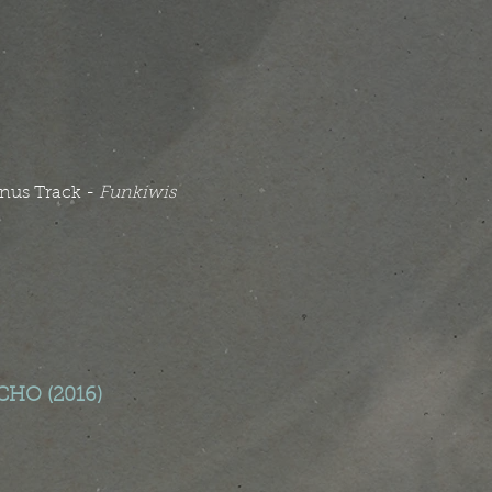
onus Track -
Funkiwis
HO (2016)